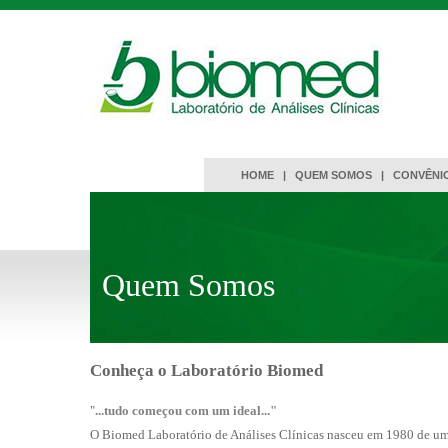
HOME
|
QUEM SOMOS
|
CONVÊNI
Quem Somos
Conheça o Laboratório Biomed
"
...tudo começou com um ideal..."
O Biomed Laboratório de Análises Clínicas nasceu em 1980 de um 